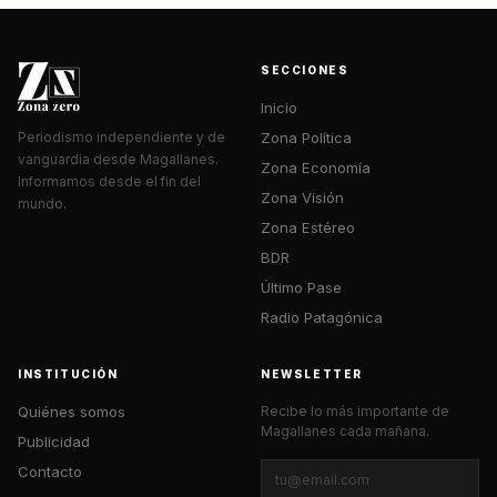
SECCIONES
Inicio
Zona Política
Periodismo independiente y de
vanguardia desde Magallanes.
Zona Economía
Informamos desde el fin del
Zona Visión
mundo.
Zona Estéreo
BDR
Último Pase
Radio Patagónica
INSTITUCIÓN
NEWSLETTER
Quiénes somos
Recibe lo más importante de
Magallanes cada mañana.
Publicidad
Contacto