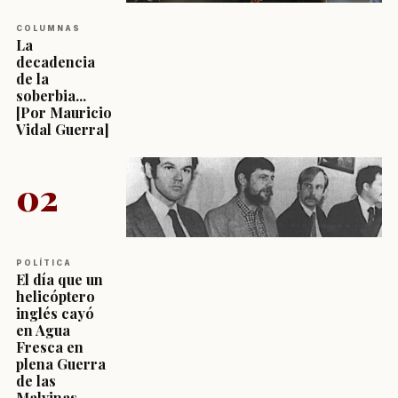
COLUMNAS
La
decadencia
de la
soberbia...
[Por Mauricio
Vidal Guerra]
02
POLÍTICA
El día que un
helicóptero
inglés cayó
en Agua
Fresca en
plena Guerra
de las
Malvinas