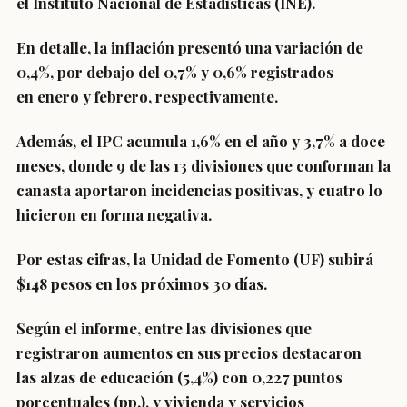
el Instituto Nacional de Estadísticas (INE).
En detalle, la inflación presentó una
variación de
0,4%,
por debajo del 0,7% y 0,6% registrados
en enero y febrero, respectivamente.
Además,
el IPC acumula 1,6% en el año y 3,7% a doce
meses,
donde 9 de las 13 divisiones que conforman la
canasta aportaron incidencias positivas, y cuatro lo
hicieron en forma negativa.
Por estas cifras, la
Unidad de Fomento (UF) subirá
$148 pesos
en los próximos 30 días.
Según el informe, entre las
divisiones que
registraron aumentos
en sus precios destacaron
las
alzas de educación
(5,4%) con 0,227 puntos
porcentuales (pp.), y
vivienda y servicios