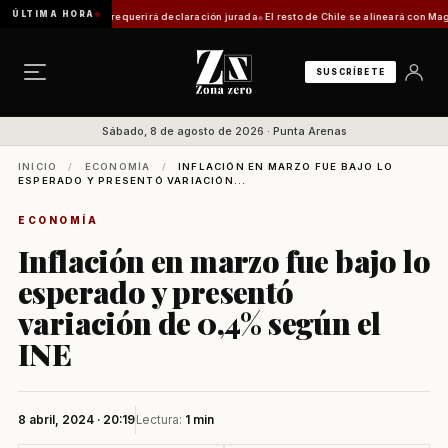
ÚLTIMA HORA
tica: trámite requerirá declaración jurada
El resto de Chile se alineará con Magallanes
SUSCRÍBETE
Sábado, 8 de agosto de 2026 · Punta Arenas
INICIO
/
ECONOMÍA
/
INFLACIÓN EN MARZO FUE BAJO LO
ESPERADO Y PRESENTÓ VARIACIÓN...
ECONOMÍA
Inflación en marzo fue bajo lo
esperado y presentó
variación de 0,4% según el
INE
8 abril, 2024 · 20:19
Lectura:
1 min