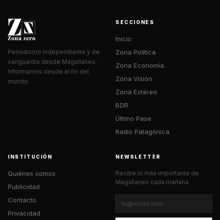
SECCIONES
Inicio
Zona Política
Periodismo independiente y de
vanguardia desde Magallanes.
Zona Economía
Informamos desde el fin del
Zona Visión
mundo.
Zona Estéreo
BDR
Último Pase
Radio Patagónica
INSTITUCIÓN
NEWSLETTER
Quiénes somos
Recibe lo más importante de
Magallanes cada mañana.
Publicidad
Contacto
Privacidad