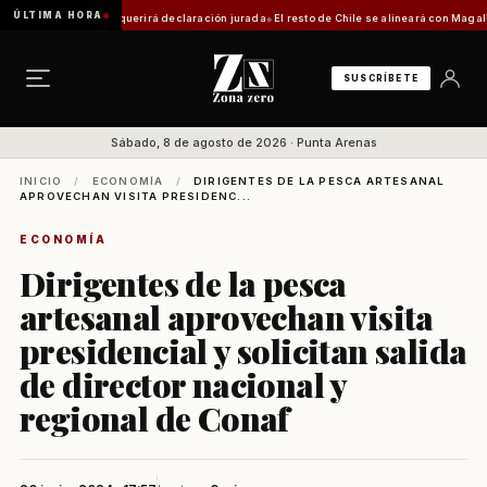
ÚLTIMA HORA
a: trámite requerirá declaración jurada
El resto de Chile se alineará con Magallanes: co
SUSCRÍBETE
Sábado, 8 de agosto de 2026 · Punta Arenas
INICIO
/
ECONOMÍA
/
DIRIGENTES DE LA PESCA ARTESANAL
APROVECHAN VISITA PRESIDENC...
ECONOMÍA
Dirigentes de la pesca
artesanal aprovechan visita
presidencial y solicitan salida
de director nacional y
regional de Conaf