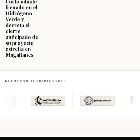
Corfo admite
frenado en el
Hidrógeno
Verde y
decreta el
cierre
anticipado de
su proyecto
estrella en
Magallanes
NUESTROS AUSPICIADORES