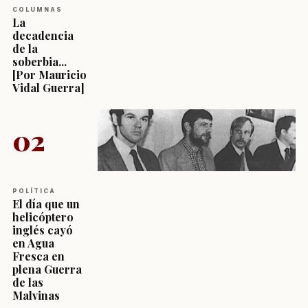
COLUMNAS
La
decadencia
de la
soberbia...
[Por Mauricio
Vidal Guerra]
02
POLÍTICA
El día que un
helicóptero
inglés cayó
en Agua
Fresca en
plena Guerra
de las
Malvinas