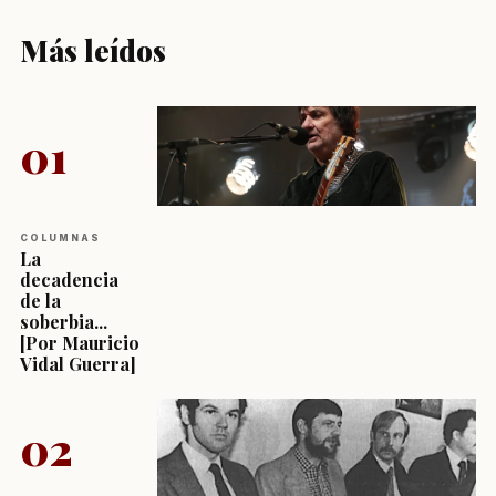
Más leídos
01
COLUMNAS
La
decadencia
de la
soberbia...
[Por Mauricio
Vidal Guerra]
02