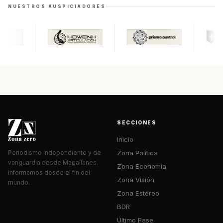
NUESTROS AUSPICIADORES
SECCIONES
Inicio
Zona Política
Periodismo independiente y de
vanguardia desde Magallanes.
Zona Economía
Informamos desde el fin del
Zona Visión
mundo.
Zona Estéreo
BDR
Último Pase