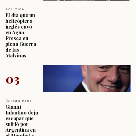
POLÍTICA
El día que un
helicóptero
inglés cayó
en Agua
Fresca en
plena Guerra
de las
Malvinas
03
ÚLTIMO PASE
Gianni
Infantino deja
escapar que
sufrió por
Argentina en
el Mundial y