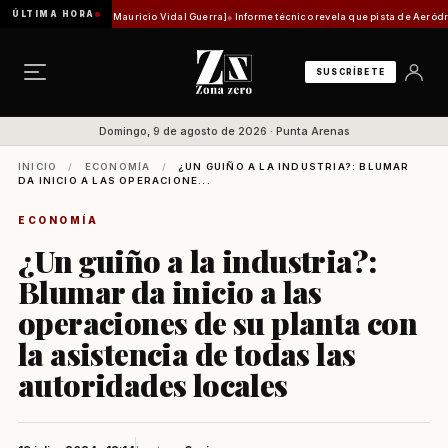
ÚLTIMA HORA
histórica [Por Mauricio Vidal Guerra]
Informe técnico revela que pista de Aeródromo de Na
SUSCRÍBETE
Domingo, 9 de agosto de 2026 · Punta Arenas
INICIO
/
ECONOMÍA
/
¿UN GUIÑO A LA INDUSTRIA?: BLUMAR
DA INICIO A LAS OPERACIONE...
ECONOMÍA
¿Un guiño a la industria?:
Blumar da inicio a las
operaciones de su planta con
la asistencia de todas las
autoridades locales