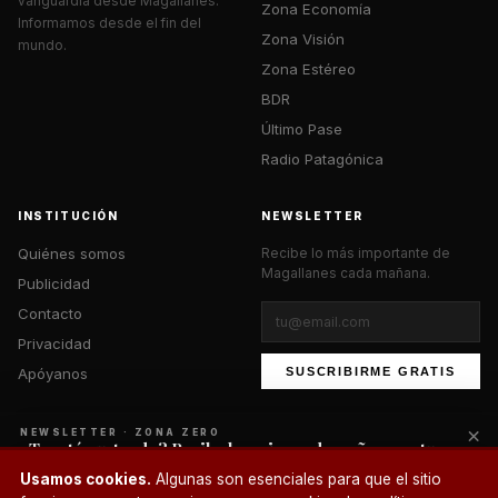
vanguardia desde Magallanes.
Zona Economía
Informamos desde el fin del
Zona Visión
mundo.
Zona Estéreo
BDR
Último Pase
Radio Patagónica
INSTITUCIÓN
NEWSLETTER
Quiénes somos
Recibe lo más importante de
Magallanes cada mañana.
Publicidad
Contacto
Privacidad
Apóyanos
SUSCRIBIRME GRATIS
×
NEWSLETTER · ZONA ZERO
¿Te está gustando? Recibe lo mejor cada mañana en tu
correo.
© 2026 Zona Zero Media. Todos los derechos reservados.
Usamos cookies.
Algunas son esenciales para que el sitio
¿Un café?