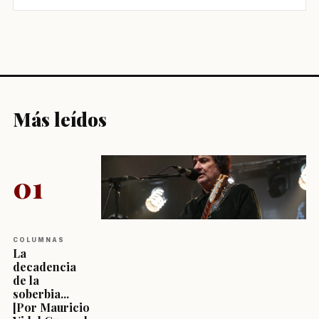
Más leídos
01
COLUMNAS
La
decadencia
de la
soberbia...
[Por Mauricio