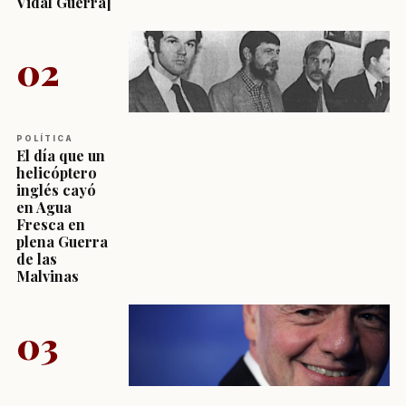
Vidal Guerra]
02
POLÍTICA
El día que un
helicóptero
inglés cayó
en Agua
Fresca en
plena Guerra
de las
Malvinas
03