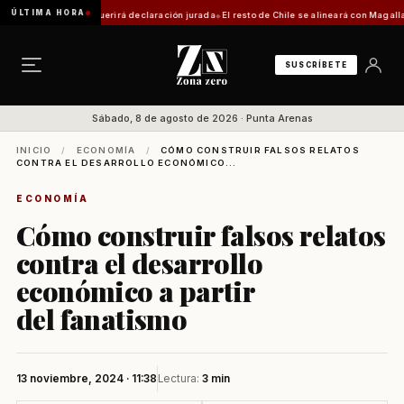
ÚLTIMA HORA
 trámite requerirá declaración jurada
El resto de Chile se alineará con Magallanes: conf
SUSCRÍBETE
Sábado, 8 de agosto de 2026 · Punta Arenas
INICIO
/
ECONOMÍA
/
CÓMO CONSTRUIR FALSOS RELATOS
CONTRA EL DESARROLLO ECONÓMICO...
ECONOMÍA
Cómo construir falsos relatos
contra el desarrollo
económico a partir
del fanatismo
13 noviembre, 2024 · 11:38
Lectura:
3 min