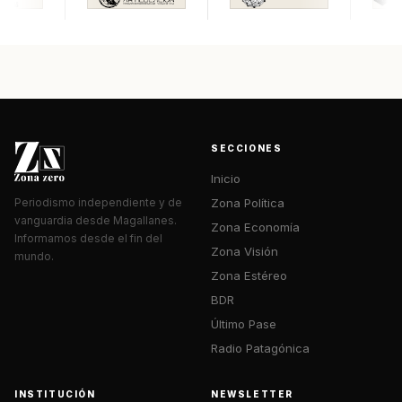
SECCIONES
Inicio
Zona Política
Periodismo independiente y de
vanguardia desde Magallanes.
Zona Economía
Informamos desde el fin del
Zona Visión
mundo.
Zona Estéreo
BDR
Último Pase
Radio Patagónica
INSTITUCIÓN
NEWSLETTER