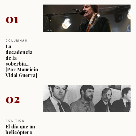
01
COLUMNAS
La
decadencia
de la
soberbia...
[Por Mauricio
Vidal Guerra]
02
POLÍTICA
El día que un
helicóptero