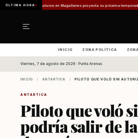
ÚLTIMA HORA
Turismo en Magallanes proyecta su próxima temporada con el inicio de En
INICIO
ZONA POLÍTICA
ZON
Viernes, 7 de agosto de 2026 · Punta Arenas
INICIO
/
ANTARTICA
/
PILOTO QUE VOLÓ SIN AUTORIZ
ANTARTICA
Piloto que voló s
podría salir de l