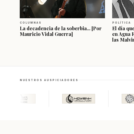
COLUMNAS
POLÍTICA
La decadencia de la soberbia... [Por
El día qu
Mauricio Vidal Guerra]
en Agua 
las Malvi
NUESTROS AUSPICIADORES