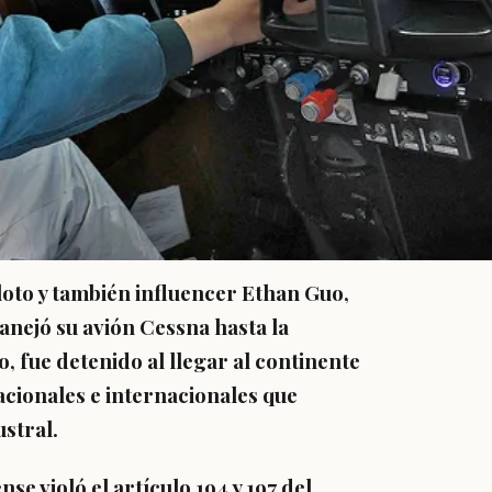
loto y también influencer Ethan Guo,
nejó su avión Cessna hasta la
, fue detenido al llegar al continente
cionales e internacionales que
ustral.
se violó el artículo 194 y 197 del