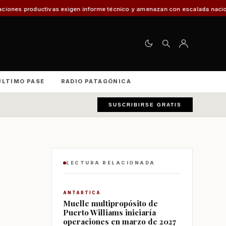
exigen informe técnico y amenazan con escalada nacional
El 30% de los v
ÚLTIMO PASE
RADIO PATAGÓNICA
SUSCRIBIRSE GRATIS
LECTURA RELACIONADA
ANTARTICA
Muelle multipropósito de
Puerto Williams iniciaría
operaciones en marzo de 2027