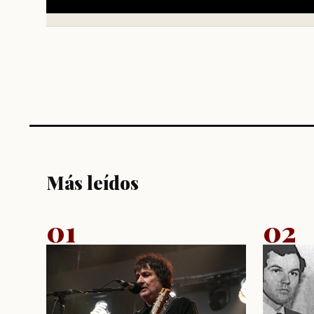
Más leídos
01
02