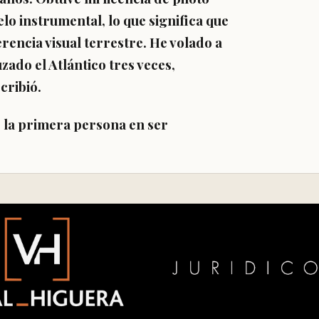
elo instrumental, lo que significa que
rencia visual terrestre. He volado a
zado el Atlántico tres veces,
cribió.
 la primera persona en ser