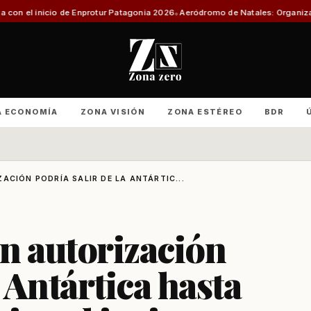
protur Patagonia 2026
Aeródromo de Natales: Organizaciones productivas 
A ECONOMÍA
ZONA VISIÓN
ZONA ESTÉREO
BDR
ACIÓN PODRÍA SALIR DE LA ANTÁRTIC...
in autorización
a Antártica hasta