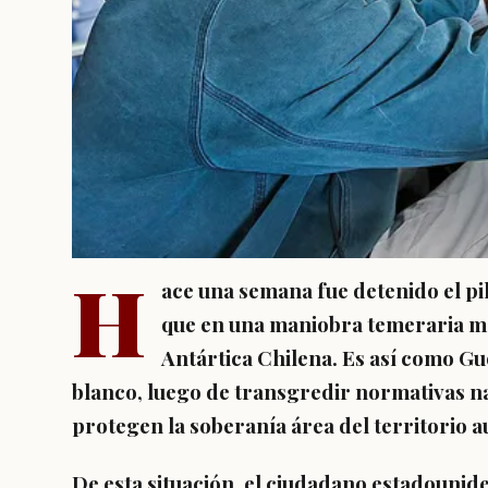
H
ace una semana fue detenido el pi
que en una maniobra temeraria ma
Antártica Chilena. Es así como Guo
blanco, luego de transgredir normativas na
protegen la soberanía área del territorio a
De esta situación, el ciudadano estadouniden