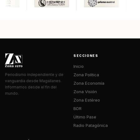
SECCIONES
Inicio
Zona Política
Periodismo independiente y de
vanguardia desde Magallanes.
Zona Economía
Informamos desde el fin del
Zona Visión
mundo.
Zona Estéreo
BDR
Último Pase
Radio Patagónica