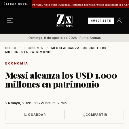
ÚLTIMA HORA
idad histórica [Por Mauricio Vidal Guerra]
Informe técnico revela que pista de Aeródromo 
SUSCRÍBETE
Domingo, 9 de agosto de 2026 · Punta Arenas
INICIO
/
ECONOMÍA
/
MESSI ALCANZA LOS USD 1.000
MILLONES EN PATRIMONIO
ECONOMÍA
Messi alcanza los USD 1.000
millones en patrimonio
24 mayo, 2026 · 13:22
Lectura:
2 min
GUARDAR
COMPARTIR