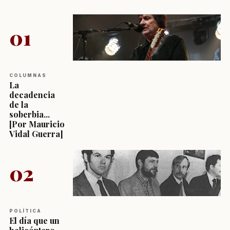
01
COLUMNAS
La
decadencia
de la
soberbia...
[Por Mauricio
Vidal Guerra]
02
POLÍTICA
El día que un