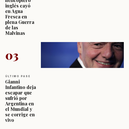
helicóptero
inglés cayó
en Agua
Fresca en
plena Guerra
de las
Malvinas
03
ÚLTIMO PASE
Gianni
Infantino deja
escapar que
sufrió por
Argentina en
el Mundial y
se corrige en
vivo