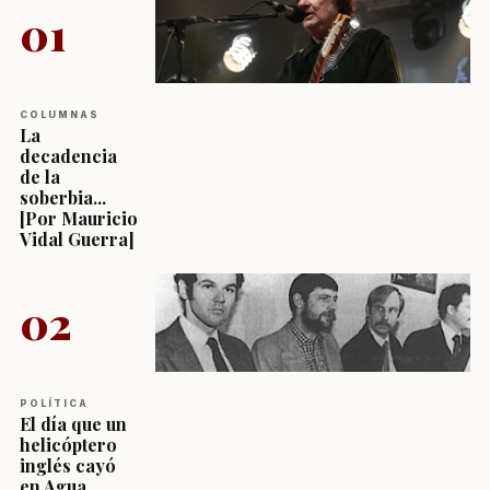
01
COLUMNAS
La
decadencia
de la
soberbia...
[Por Mauricio
Vidal Guerra]
02
POLÍTICA
El día que un
helicóptero
inglés cayó
en Agua