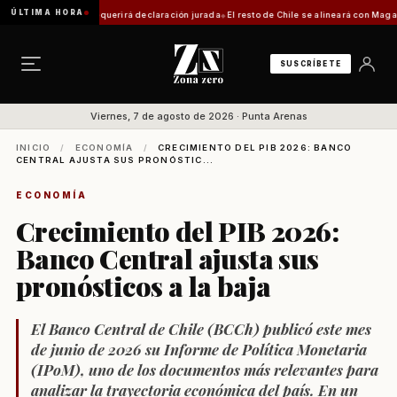
ÚLTIMA HORA
ica: trámite requerirá declaración jurada
El resto de Chile se alineará con Magallanes: 
SUSCRÍBETE
Viernes, 7 de agosto de 2026 · Punta Arenas
INICIO
/
ECONOMÍA
/
CRECIMIENTO DEL PIB 2026: BANCO
CENTRAL AJUSTA SUS PRONÓSTIC...
ECONOMÍA
Crecimiento del PIB 2026:
Banco Central ajusta sus
pronósticos a la baja
El Banco Central de Chile (BCCh) publicó este mes
de junio de 2026 su Informe de Política Monetaria
(IPoM), uno de los documentos más relevantes para
analizar la trayectoria económica del país. En un