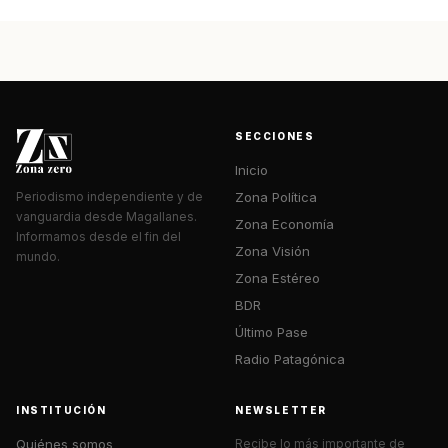
SECCIONES
Inicio
Zona Política
Periodismo independiente y de
vanguardia desde Magallanes.
Zona Economía
Informamos desde el fin del
Zona Visión
mundo.
Zona Estéreo
BDR
Último Pase
Radio Patagónica
INSTITUCIÓN
NEWSLETTER
Quiénes somos
Recibe lo más importante de